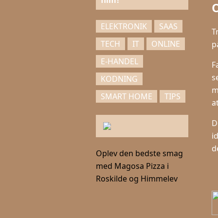
film?
O
ELEKTRONIK
SAAS
T
TECH
IT
ONLINE
p
E-HANDEL
F
s
KODNING
m
SMART HOME
TIPS
a
D
i
d
Oplev den bedste smag
med Magosa Pizza i
Roskilde og Himmelev