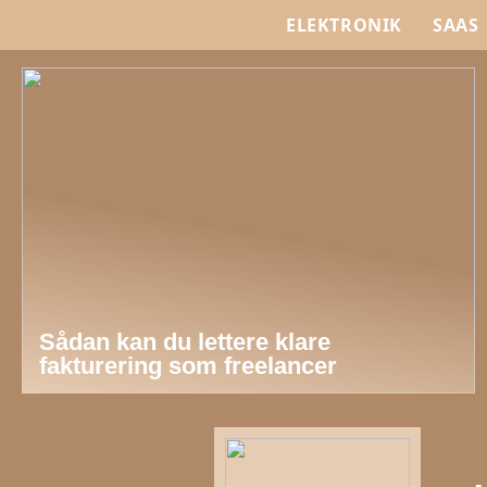
ELEKTRONIK
SAAS
Sådan kan du lettere klare
fakturering som freelancer