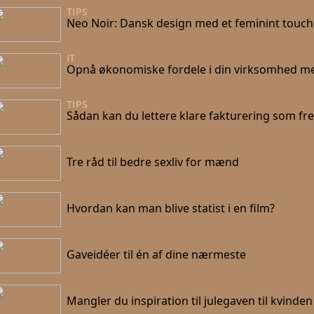
TIPS
05/04/2024
Neo Noir: Dansk design med et feminint touch
IT
29/01/2024
Opnå økonomiske fordele i din virksomhed me
TIPS
05/01/2023
Sådan kan du lettere klare fakturering som fr
19/10/2022
Tre råd til bedre sexliv for mænd
16/10/2022
Hvordan kan man blive statist i en film?
08/10/2022
Gaveidéer til én af dine nærmeste
12/09/2022
Mangler du inspiration til julegaven til kvinden i