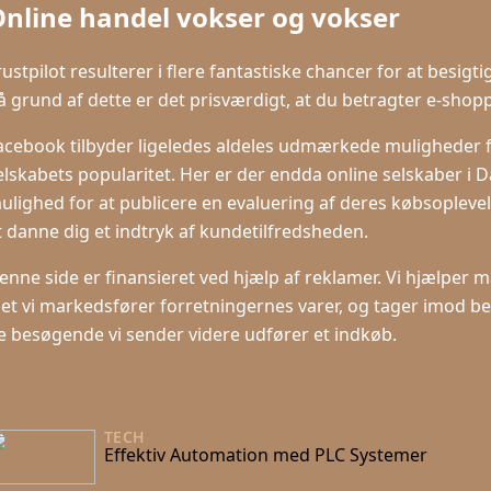
nline handel vokser og vokser
rustpilot resulterer i flere fantastiske chancer for at besig
å grund af dette er det prisværdigt, at du betragter e-shop
acebook tilbyder ligeledes aldeles udmærkede muligheder for
elskabets popularitet. Her er der endda online selskaber 
ulighed for at publicere en evaluering af deres købsoplevel
t danne dig et indtryk af kundetilfredsheden.
enne side er finansieret ved hjælp af reklamer. Vi hjælper m
det vi markedsfører forretningernes varer, og tager imod b
e besøgende vi sender videre udfører et indkøb.
TECH
15/10/2024
Effektiv Automation med PLC Systemer