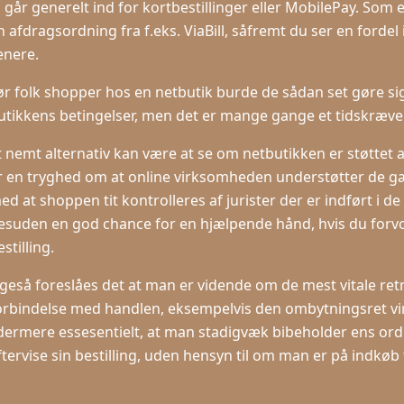
i går generelt ind for kortbestillinger eller MobilePay. So
n afdragsordning fra f.eks. ViaBill, såfremt du ser en forde
enere.
ør folk shopper hos en netbutik burde de sådan set gøre si
utikkens betingelser, men det er mange gange et tidskræve
t nemt alternativ kan være at se om netbutikken er støttet a
r en tryghed om at online virksomheden understøtter de gæl
ed at shoppen tit kontrolleres af jurister der er indført i d
esuden en god chance for en hjælpende hånd, hvis du forvo
stilling.
igeså foreslåes det at man er vidende om de mest vitale retn
orbindelse med handlen, eksempelvis den ombytningsret vir
dermere essesentielt, at man stadigvæk bibeholder ens ordr
ftervise sin bestilling, uden hensyn til om man er på indkøb 