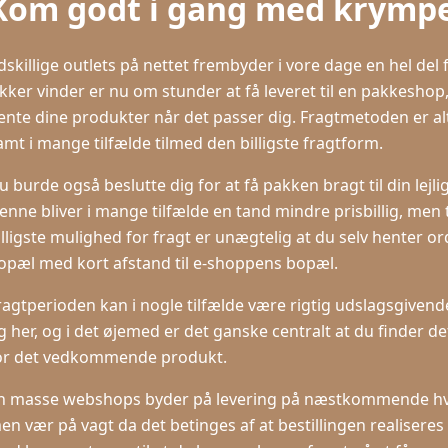
Kom godt i gang med krympe
dskillige outlets på nettet frembyder i vore dage en hel del f
ikker vinder er nu om stunder at få leveret til en pakkeshop, s
ente dine produkter når det passer dig. Fragtmetoden er al
amt i mange tilfælde tilmed den billigste fragtform.
u burde også beslutte dig for at få pakken bragt til din lejli
enne bliver i mange tilfælde en tand mindre prisbillig, men
illigste mulighed for fragt er unægtelig at du selv henter or
opæl med kort afstand til e-shoppens bopæl.
ragtperioden kan i nogle tilfælde være rigtig udslagsgive
g her, og i det øjemed er det ganske centralt at du finder d
or det vedkommende produkt.
n masse webshops byder på levering på næstkommende hve
en vær på vagt da det betinges af at bestillingen realiseres