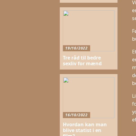
V
e
s
F
b
19/10/2022
E
Tre råd til bedre
e
sexliv for mænd
m
d
be
L
f
y
16/10/2022
e
Hvordan kan man
blive statist i en