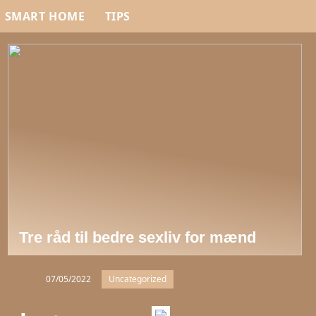
SMART HOME
TIPS
Tre råd til bedre sexliv for mænd
07/05/2022
Uncategorized