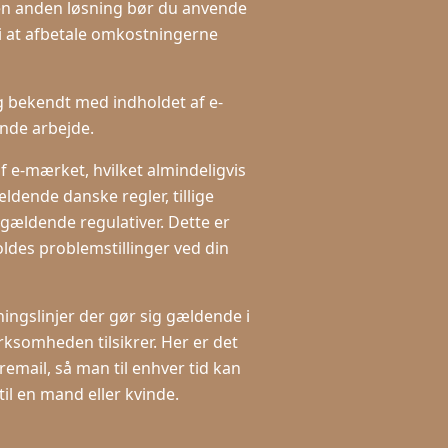
m en anden løsning bør du anvende
l i at afbetale omkostningerne
g bekendt med indholdet af e-
nde arbejde.
f e-mærket, hvilket almindeligvis
dende danske regler, tillige
e gældende regulativer. Dette er
ldes problemstillinger ved din
ingslinjer der gør sig gældende i
ksomheden tilsikrer. Her er det
email, så man til enhver tid kan
til en mand eller kvinde.