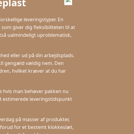
plast
orskellige leveringstyper. En
om giver dig fleksibiliteten til at
tså ualmindeligt uproblematisk,
ghed eller ud på din arbejdsplads.
 til gengæld vældig nem. Den
dren, hvilket kræver at du har
nde hvis man behøver pakken nu
et estimerede leveringstidspunkt
rdag på masser af produkter,
 forud for et bestemt klokkeslæt,