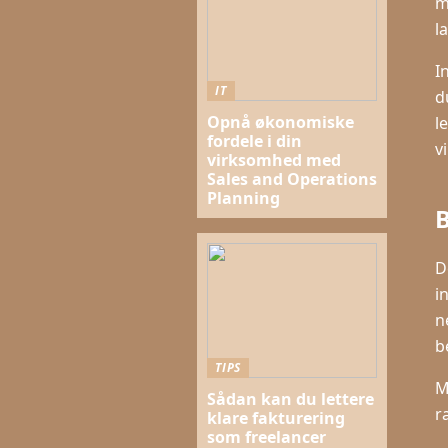
m
l
I
IT
d
Opnå økonomiske
l
fordele i din
v
virksomhed med
Sales and Operations
Planning
B
D
i
n
b
TIPS
M
Sådan kan du lettere
r
klare fakturering
som freelancer