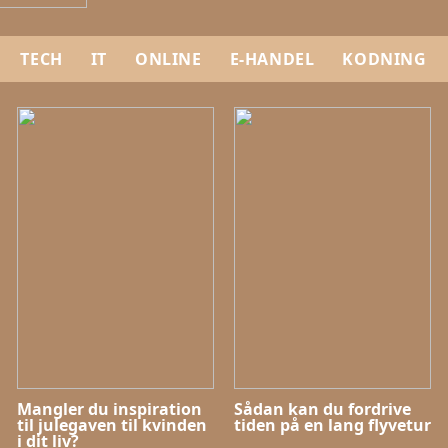
TECH
IT
ONLINE
E-HANDEL
KODNING
Mangler du inspiration
Sådan kan du fordrive
til julegaven til kvinden
tiden på en lang flyvetur
i dit liv?