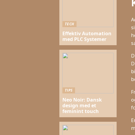
A
TECH
s
Effektiv Automation
h
med PLC Systemer
s
D
D
b
b
TIPS
F
o
Neo Noir: Dansk
design med et
f
feminint touch
E
m