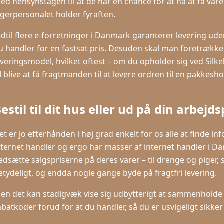
ed hensynstagen til at de har en chance for at nå at få vare
agerpersonalet holder fyraften.
ndtil flere e-forretninger i Danmark garanterer levering ud
u handler for en fastsat pris. Desuden skal man foretrække
everingsmodel, hvilket oftest – om du opholder sig ved Silk
il blive at få fragtmanden til at levere ordren til en pakkesho
estil til dit hus eller ud på din arbejd
et er jo efterhånden i høj grad enkelt for os alle at finde i
nternet handler og ergo har masser af internet handler i Da
edsætte salgspriserne på deres varer – til drenge og piger, 
etydeligt, og endda nogle gange byde på fragtfri levering.
en det kan stadigvæk vise sig udbytterigt at sammenholde
abatkoder forud for at du handler, så du er usvigeligt sikker