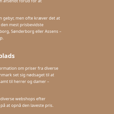
n afsendt forud for at
en gebyr, men ofte kræver det at
 den mest prisbevidste
eborg, Sønderborg eller Assens –
p.
splads
nformation om priser fra diverse
nmark set sig nødsaget til at
samt til herrer og damer –
 diverse webshops efter
 på at opnå den laveste pris.