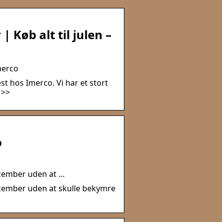
 Køb alt til julen –
merco
est hos Imerco. Vi har et stort
 >>
o
ecember uden at …
cember uden at skulle bekymre