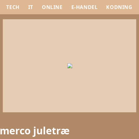
TECH
IT
ONLINE
E-HANDEL
KODNING
Imerco juletræ