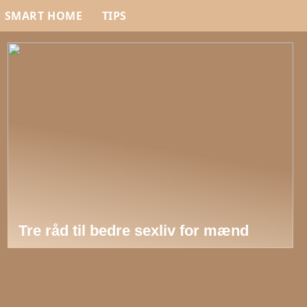
SMART HOME
TIPS
Tre råd til bedre sexliv for mænd