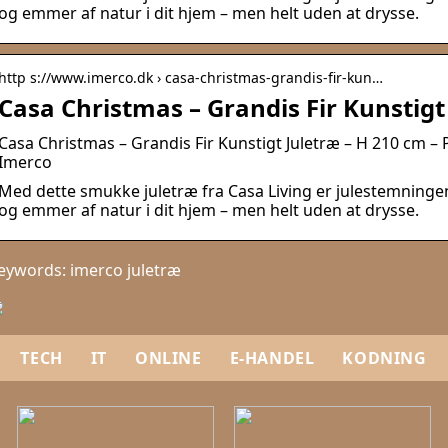
og emmer af natur i dit hjem – men helt uden at drysse.
http s://www.imerco.dk › casa-christmas-grandis-fir-kun…
Casa Christmas – Grandis Fir Kunstigt
Casa Christmas – Grandis Fir Kunstigt Juletræ – H 210 cm –
Imerco
Med dette smukke juletræ fra Casa Living er julestemningen 
og emmer af natur i dit hjem – men helt uden at drysse.
eywords: imerco juletræ
TECH
IT
ONLINE
E-HANDEL
KODNING