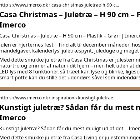
http s://www.imerco.dk › casa-christmas-juletrae-h-90-c…
Casa Christmas – Juletræ – H 90 cm – P
Imerco
Casa Christmas – Juletræ – H 90 cm – Plastik – Grøn | Imerc
Julen er hjerternes fest | Find alt til december måneden ho
mandelgaver, kalenderlys, juletræspynt, juleduge og meget
Med dette smukke juletræ fra Casa Christmas er julestemnin
naturtro og emmer af natur i dit hjem – men helt uden at 
LED lys med 8 funktioner, så træet kan lyse og blinke, lig
smart potte kan du stille det udendørs såvel som indendørs
http s://www.imerco.dk › inspiration › kunstigt-juletrae
Kunstigt juletræ? Sådan får du mest m
Imerco
Kunstigt juletræ? Sådan får du mest muligt ud af det | Ime
Med dette smukke juletræ fra Casa Living er julestemningen 