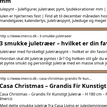
mm
Julepynt – Julefigurer, juletræer, pynt, lysdekorationer mm 
Julen er hjerternes fest | Find alt til december måneden ho
mandelgaver, kalenderlys, juletræspynt, juleduge og meget
http s://www.imerco.dk › 3-smukke-juletraeer
3 smukke juletræer – hvilket er din fa
Juletræer med forskelligt juletræspynt – hvilket er din favor
Hvordan skal dit juletræ pyntes i år? Og hvilken stil går du ef
at pynte smukt og personligt juletræ med en masse smuk jule
http s://www.imerco.dk › casa-christmas-grandis-fir-kun…
Casa Christmas – Grandis Fir Kunstigt
Casa Christmas – Grandis Fir Kunstigt Juletræ – H 180 cm –
Imerco
Med dette smukke juletræ fra Casa Living er julestemningen 