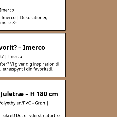
| Imerco
s Imerco | Dekorationer,
 mere >>
vorit? – Imerco
it? | Imerco
ter? Vi giver dig inspiration til
træspynt i din favoritstil.
 Juletræ – H 180 cm
 Polyethylen/PVC – Grøn |
sikret! Det er yderst naturtro