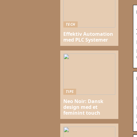
TECH
Effektiv Automation
med PLC Systemer
TIPS
Neo Noir: Dansk
design med et
feminint touch