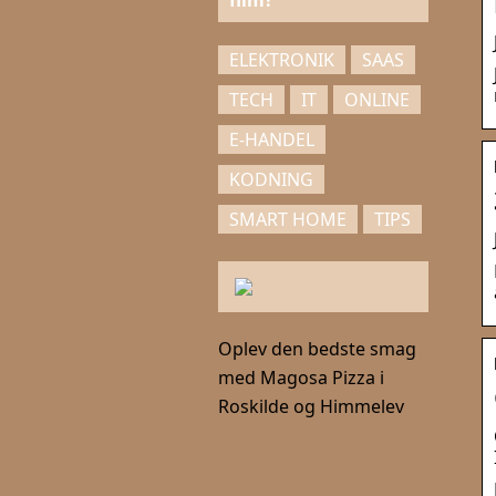
film?
ELEKTRONIK
SAAS
TECH
IT
ONLINE
E-HANDEL
KODNING
SMART HOME
TIPS
Oplev den bedste smag
med Magosa Pizza i
Roskilde og Himmelev