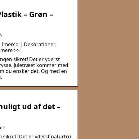
lastik – Grøn –
o
s Imerco | Dekorationer,
 mere >>
gen sikret! Det er yderst
drysse. Juletræet kommer med
esom du ønsker det. Og med en
.
uligt ud af det –
rco
sikret! Det er yderst naturtro