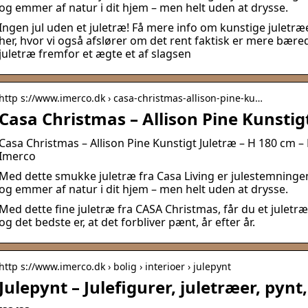
og emmer af natur i dit hjem – men helt uden at drysse.
Ingen jul uden et juletræ! Få mere info om kunstige juletræer
her, hvor vi også afslører om det rent faktisk er mere bæred
juletræ fremfor et ægte et af slagsen
http s://www.imerco.dk › casa-christmas-allison-pine-ku…
Casa Christmas – Allison Pine Kunstig
Casa Christmas – Allison Pine Kunstigt Juletræ – H 180 cm –
Imerco
Med dette smukke juletræ fra Casa Living er julestemningen 
og emmer af natur i dit hjem – men helt uden at drysse.
Med dette fine juletræ fra CASA Christmas, får du et juletræ,
og det bedste er, at det forbliver pænt, år efter år.
http s://www.imerco.dk › bolig › interioer › julepynt
Julepynt – Julefigurer, juletræer, pynt