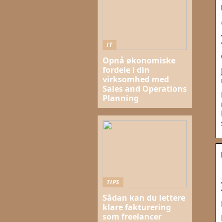
IT
Opnå økonomiske
fordele i din
virksomhed med
Sales and Operations
Planning
TIPS
Sådan kan du lettere
klare fakturering
som freelancer