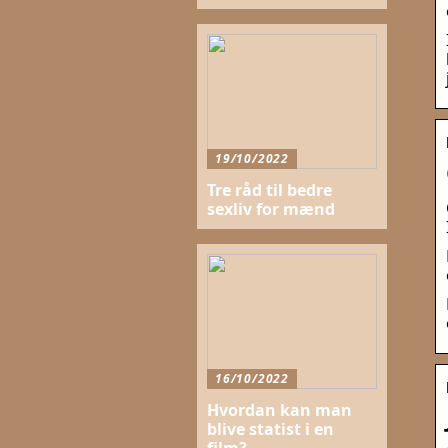
19/10/2022
Tre råd til bedre
sexliv for mænd
16/10/2022
Hvordan kan man
blive statist i en