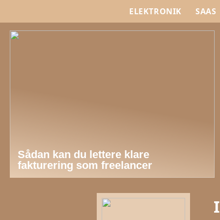
ELEKTRONIK
SAAS
Sådan kan du lettere klare
fakturering som freelancer