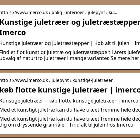
http s://www.imerco.dk › bolig › interioer › julepynt › ku…
Kunstige juletræer og juletræstæpper |
Imerco
Kunstige juletræer og juletræstæpper | Køb alt til julen | I
Find et flot kunstigt juletræ og juletræstæppe til årets julef
udvalg af naturtro juletræer i mange varianter. Se mere her
http s://www.imerco.dk › julepynt › kunstige-juletraeer
køb flotte kunstige juletræer | imerc
Kunstige juletræer – køb flotte kunstige juletræer | imerco
Med et kunstigt juletræ kan du have træet fremme hele d
Med et kunstigt juletræ kan du have træet fremme hele de
dig om dryssende grannåle | Find alt til julen hos Imerco