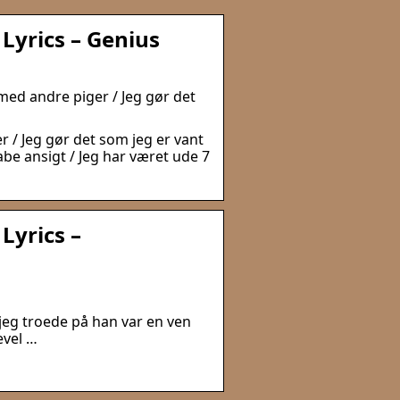
 Lyrics – Genius
t med andre piger / Jeg gør det
er / Jeg gør det som jeg er vant
tabe ansigt / Jeg har været ude 7
Lyrics –
 jeg troede på han var en ven
evel …