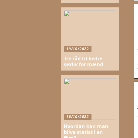
19/10/2022
Tre råd til bedre
sexliv for mænd
16/10/2022
Hvordan kan man
blive statist i en