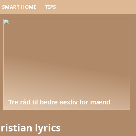
SMART HOME
TIPS
Tre råd til bedre sexliv for mænd
istian lyrics