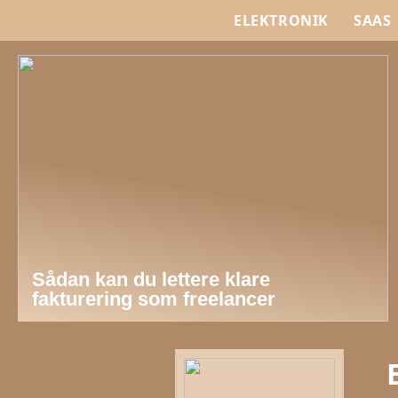
ELEKTRONIK
SAAS
Sådan kan du lettere klare
fakturering som freelancer