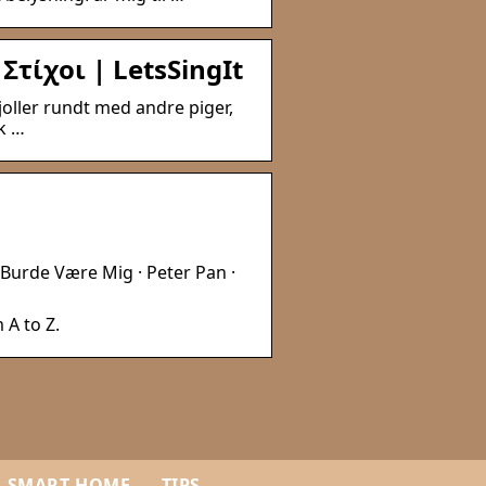
 Στίχοι | LetsSingIt
oller rundt med andre piger,
lk …
t Burde Være Mig · Peter Pan ·
 A to Z.
SMART HOME
TIPS