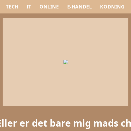
TECH
IT
ONLINE
E-HANDEL
KODNING
Eller er det bare mig mads chr