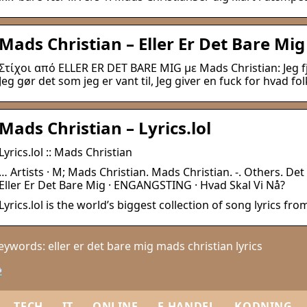
Mads Christian – Eller Er Det Bare Mig
Στίχοι από ELLER ER DET BARE MIG με Mads Christian: Jeg fj
Jeg gør det som jeg er vant til, Jeg giver en fuck for hvad fo
Mads Christian – Lyrics.lol
Lyrics.lol :: Mads Christian
… Artists · M; Mads Christian. Mads Christian. -. Others. De
Eller Er Det Bare Mig · ENGANGSTING · Hvad Skal Vi Nå?
Lyrics.lol is the world’s biggest collection of song lyrics from
eywords: eller er det bare mig mads christian lyrics
TECH
IT
ONLINE
E-HANDEL
KODNING