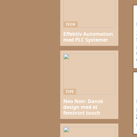
TECH
Effektiv Automation
med PLC Systemer
TIPS
Neo Noir: Dansk
design med et
feminint touch