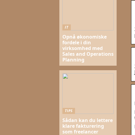
IT
Opnå økonomiske
fordele i din
virksomhed med
Sales and Operations
Planning
TIPS
Sådan kan du lettere
klare fakturering
som freelancer