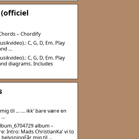
(officiel
 Chords – Chordify
sikvideo).: C, G, D, Em. Play
 and …
sikvideo).: C, G, D, Em. Play
 and diagrams. Includes
s
mig til … … ikk’ bare være en
, …
album_6704729 album –
e: Intro: Mads ChristianKa’ vi to
 belysningFår mig til …