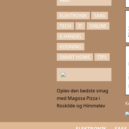
film?
ELEKTRONIK
SAAS
TECH
IT
ONLINE
E-HANDEL
KODNING
SMART HOME
TIPS
Oplev den bedste smag
med Magosa Pizza i
K
Roskilde og Himmelev
ELEKTRONIK
SAAS