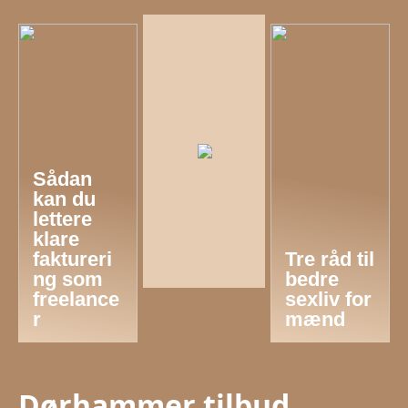
Sådan
kan du
lettere
klare
faktureri
Tre råd til
ng som
bedre
freelance
sexliv for
r
mænd
Dørhammer tilbud