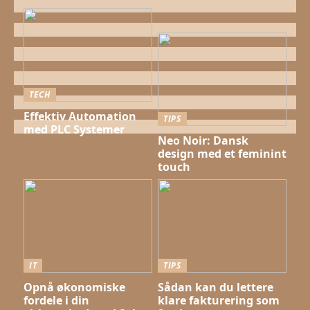
TECH
Effektiv Automation
TIPS
med PLC Systemer
Neo Noir: Dansk
design med et feminint
touch
IT
TIPS
Opnå økonomiske
Sådan kan du lettere
fordele i din
klare fakturering som