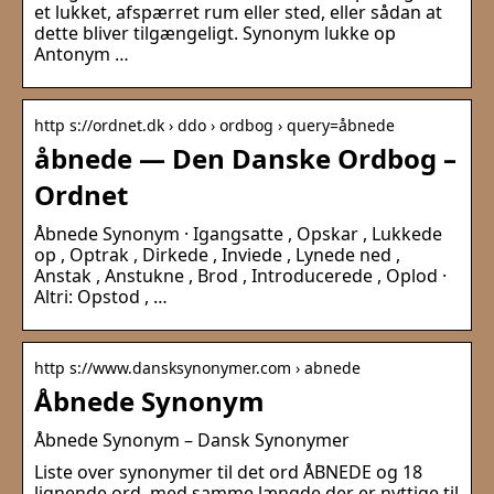
et lukket, afspærret rum eller sted, eller sådan at
dette bliver tilgængeligt. Synonym lukke op
Antonym …
http s://ordnet.dk › ddo › ordbog › query=åbnede
åbnede — Den Danske Ordbog –
Ordnet
Åbnede Synonym · Igangsatte , Opskar , Lukkede
op , Optrak , Dirkede , Inviede , Lynede ned ,
Anstak , Anstukne , Brod , Introducerede , Oplod ·
Altri: Opstod , …
http s://www.dansksynonymer.com › abnede
Åbnede Synonym
Åbnede Synonym – Dansk Synonymer
Liste over synonymer til det ord ÅBNEDE og 18
lignende ord, med samme længde der er nyttige til