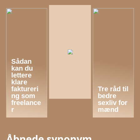
Sådan
kan du
lettere
klare
faktureri
Tre råd til
ng som
bedre
freelance
sexliv for
r
mænd
Åbnede synonym