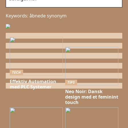
Keywords: åbnede synonym
TECH
Effektiv Automation
TIPS
med PLC Systemer
Neo Noir: Dansk
design med et feminint
touch